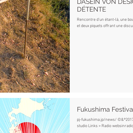
DASEIN VON DES
DÉTENTE
Rencontre d'un étant-là, une boulle de Heidegger sur le plaisant 
et deux piq
Fukushima Festival 
pj-fukushima.jp/news/ ©&®2017 