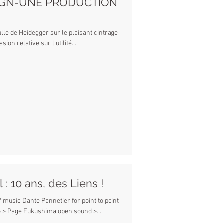
IGN-UNE PRODUCTION
cintrage
uets offrant une discussion relative sur l'utilité...
: 10 ans, des Liens !
music Dante Pannetier for point to point
studio Links > Radio websinradio > Page Fukushima open sound >...