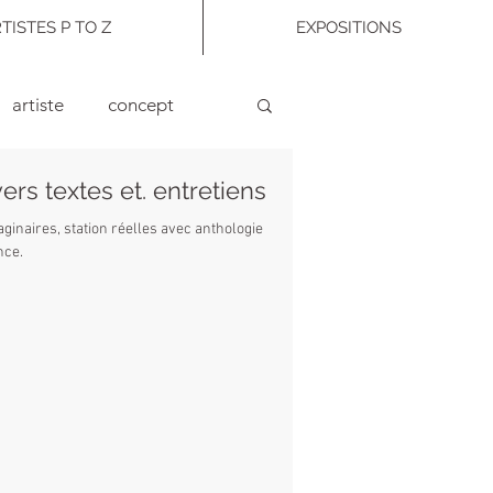
TISTES P TO Z
EXPOSITIONS
artiste
concept
ers textes et. entretiens
enir
voir-art
livres
ginaires, station réelles avec anthologie
nce.