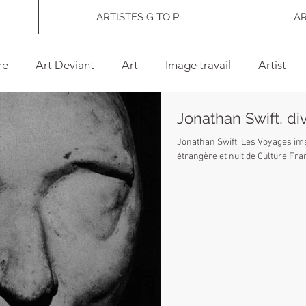
ARTISTES G TO P
AR
re
Art Deviant
Art
Image travail
Artist
Jonathan Swift, div
tion
Exposition
Musique
Claude Viallat
av
Jonathan Swift, Les Voyages ima
étrangère et nuit de Culture Fra