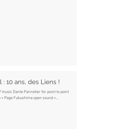
: 10 ans, des Liens !
music Dante Pannetier for point to point
studio Links > Radio websinradio > Page Fukushima open sound >...