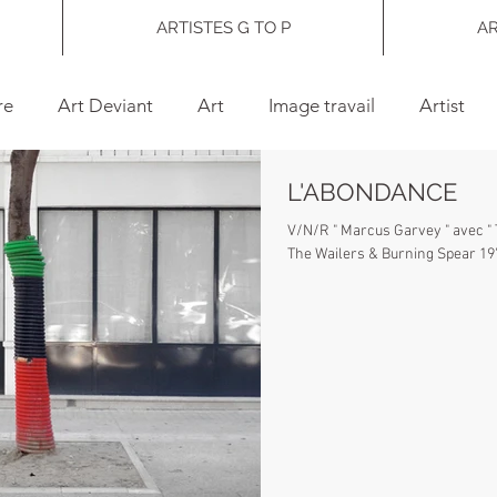
ARTISTES G TO P
AR
re
Art Deviant
Art
Image travail
Artist
L'ABONDANCE
tion
Exposition
Musique
Claude Viallat
av
V/N/R " Marcus Garvey " avec " The Ghost " par le The Soul Syndicate and
The Wa