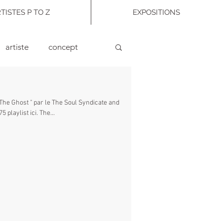
TISTES P TO Z
EXPOSITIONS
artiste
concept
enir
voir-art
livres
ilers & Burning Spear 1975 playlist ici. The...