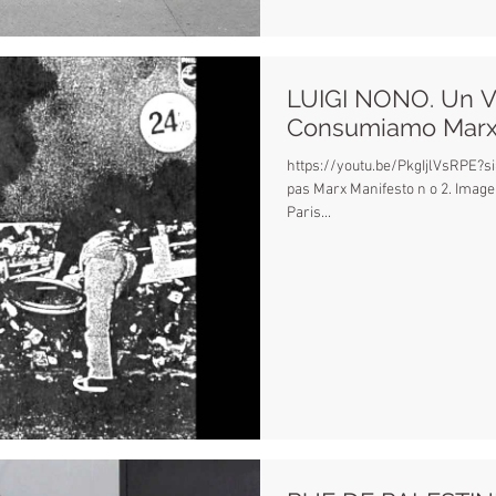
LUIGI NONO. Un Vo
Consumiamo Marx
https://youtu.be/PkgIjlVsRP
pas Marx Manifesto n o 2. Image Voix Edmonda Aldini et Manifestant
Paris...