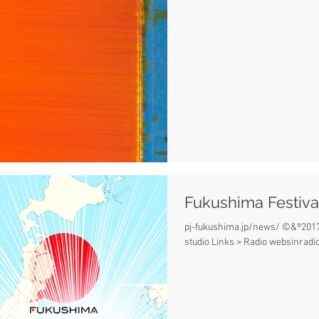
Fukushima Festival 
pj-fukushima.jp/news/ ©&®2017 