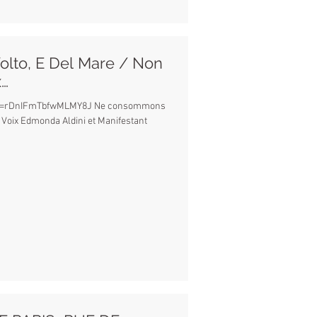
lto, E Del Mare / Non
…
E?si=rDnIFmTbfwMLMY8J Ne consommons