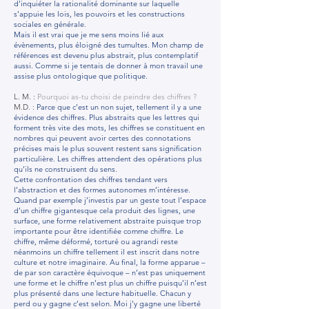
d’inquiéter la rationalité dominante sur laquelle
s’appuie les lois, les pouvoirs et les constructions
sociales en générale.
Mais il est vrai que je me sens moins lié aux
évènements, plus éloigné des tumultes. Mon champ de
références est devenu plus abstrait, plus contemplatif
aussi. Comme si je tentais de donner à mon travail une
assise plus ontologique que politique.
L. M. :
Pourquoi as-tu choisi de peindre des chiffres ?
M.D. :
Parce que c’est un non sujet, tellement il y a une
évidence des chiffres. Plus abstraits que les lettres qui
forment très vite des mots, les chiffres se constituent en
nombres qui peuvent avoir certes des connotations
précises mais le plus souvent restent sans signification
particulière. Les chiffres attendent des opérations plus
qu’ils ne construisent du sens.
Cette confrontation des chiffres tendant vers
l’abstraction et des formes autonomes m’intéresse.
Quand par exemple j’investis par un geste tout l’espace
d’un chiffre gigantesque cela produit des lignes, une
surface, une forme relativement abstraite puisque trop
importante pour être identifiée comme chiffre. Le
chiffre, même déformé, torturé ou agrandi reste
néanmoins un chiffre tellement il est inscrit dans notre
culture et notre imaginaire. Au final, la forme apparue –
de par son caractère équivoque – n’est pas uniquement
une forme et le chiffre n’est plus un chiffre puisqu’il n’est
plus présenté dans une lecture habituelle. Chacun y
perd ou y gagne c’est selon. Moi j’y gagne une liberté