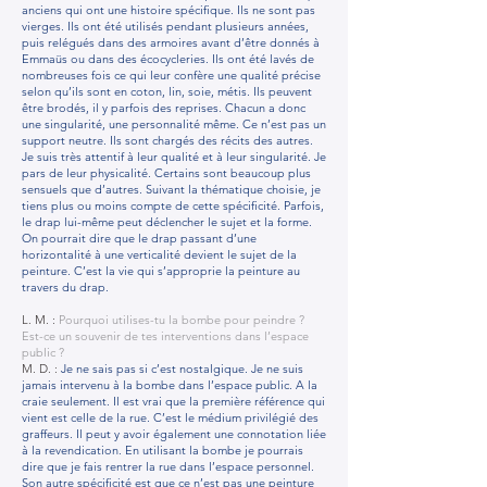
anciens qui ont une histoire spécifique. Ils ne sont pas
vierges. Ils ont été utilisés pendant plusieurs années,
puis relégués dans des armoires avant d’être donnés à
Emmaüs ou dans des écocycleries. Ils ont été lavés de
nombreuses fois ce qui leur confère une qualité précise
selon qu’ils sont en coton, lin, soie, métis. Ils peuvent
être brodés, il y parfois des reprises. Chacun a donc
une singularité, une personnalité même. Ce n’est pas un
support neutre. Ils sont chargés des récits des autres.
Je suis très attentif à leur qualité et à leur singularité. Je
pars de leur physicalité. Certains sont beaucoup plus
sensuels que d’autres. Suivant la thématique choisie, je
tiens plus ou moins compte de cette spécificité. Parfois,
le drap lui-même peut déclencher le sujet et la forme.
On pourrait dire que le drap passant d’une
horizontalité à une verticalité devient le sujet de la
peinture. C’est la vie qui s’approprie la peinture au
travers du drap.
L. M. :
Pourquoi utilises-tu la bombe pour peindre ?
Est-ce un souvenir de tes interventions dans l’espace
public ?
M. D. :
Je ne sais pas si c’est nostalgique. Je ne suis
jamais intervenu à la bombe dans l’espace public. A la
craie seulement. Il est vrai que la première référence qui
vient est celle de la rue. C’est le médium privilégié des
graffeurs. Il peut y avoir également une connotation liée
à la revendication. En utilisant la bombe je pourrais
dire que je fais rentrer la rue dans l’espace personnel.
Son autre spécificité est que ce n’est pas une peinture