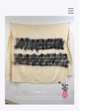
MICH
EL
DECT
OR
+inf
os+
CLIQ
UE