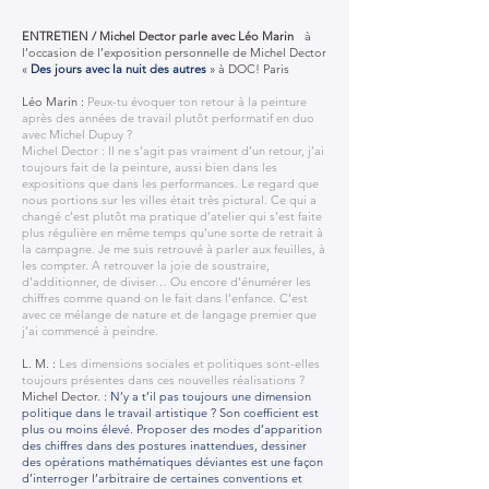
ENTRETIEN / Michel Dector parle avec Léo Marin
à
l’occasion de l’exposition personnelle de Michel Dector
«
Des jours avec la nuit des autres
» à DOC! Paris
Léo Marin :
Peux-tu évoquer ton retour à la peinture
après des années de travail plutôt performatif en duo
avec Michel Dupuy ?
Michel Dector : Il ne s’agit pas vraiment d’un retour, j’ai
toujours fait de la peinture, aussi bien dans les
expositions que dans les performances. Le regard que
nous portions sur les villes était très pictural. Ce qui a
changé c’est plutôt ma pratique d’atelier qui s’est faite
plus régulière en même temps qu’une sorte de retrait à
la campagne. Je me suis retrouvé à parler aux feuilles, à
les compter. A retrouver la joie de soustraire,
d’additionner, de diviser… Ou encore d’énumérer les
chiffres comme quand on le fait dans l’enfance. C’est
avec ce mélange de nature et de langage premier que
j’ai commencé à peindre.
L. M. :
Les dimensions sociales et politiques sont-elles
toujours présentes dans ces nouvelles réalisations ?
Michel Dector. :
N’y a t’il pas toujours une dimension
politique dans le travail artistique ? Son coefficient est
plus ou moins élevé. Proposer des modes d’apparition
des chiffres dans des postures inattendues, dessiner
des opérations mathématiques déviantes est une façon
d’interroger l’arbitraire de certaines conventions et