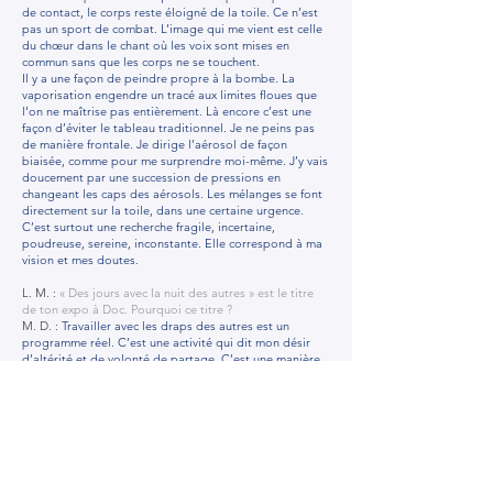
de contact, le corps reste éloigné de la toile. Ce n’est
pas un sport de combat. L’image qui me vient est celle
du chœur dans le chant où les voix sont mises en
commun sans que les corps ne se touchent.
Il y a une façon de peindre propre à la bombe. La
vaporisation engendre un tracé aux limites floues que
l’on ne maîtrise pas entièrement. Là encore c’est une
façon d’éviter le tableau traditionnel. Je ne peins pas
de manière frontale. Je dirige l’aérosol de façon
biaisée, comme pour me surprendre moi-même. J’y vais
doucement par une succession de pressions en
changeant les caps des aérosols. Les mélanges se font
directement sur la toile, dans une certaine urgence.
C’est surtout une recherche fragile, incertaine,
poudreuse, sereine, inconstante. Elle correspond à ma
vision et mes doutes.
L. M. :
« Des jours avec la nuit des autres » est le titre
de ton expo à Doc. Pourquoi ce titre ?
M. D. :
Travailler avec les draps des autres est un
programme réel. C’est une activité qui dit mon désir
d’altérité et de volonté de partage. C’est une manière
de parler de ce qui nous relie à travers le repos.
L’évoquer, c’est suggérer son envers, la cause du repos
c’est à dire l’activité mais aussi la fatigue voire
l’épuisement. La dimension sociale est ainsi présente
de façon symbolique. Chaque drap a été habité par des
rêves. Ils ont en eux la part inconsciente du monde.
C’est le lieu de l’amour et de l’intimité.