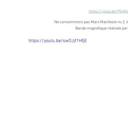
https://youtu.be/Pkg
Ne consommons pas Marx Manifesto n
 2. 
o
Bande magnétique réalisée par 
https://youtu.be/swOJjf1HfjE