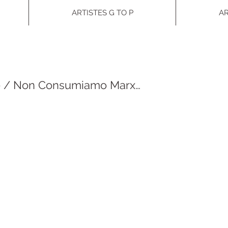
ARTISTES G TO P
AR
re / Non Consumiamo Marx…