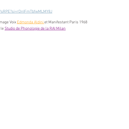
IjlVsRPE?si=rDnIFmTbfwMLMY8J
Image Voix 
Edmonda Aldini 
et Manifestant Paris 1968
le 
Studio de Phonologie de la RAI Milan