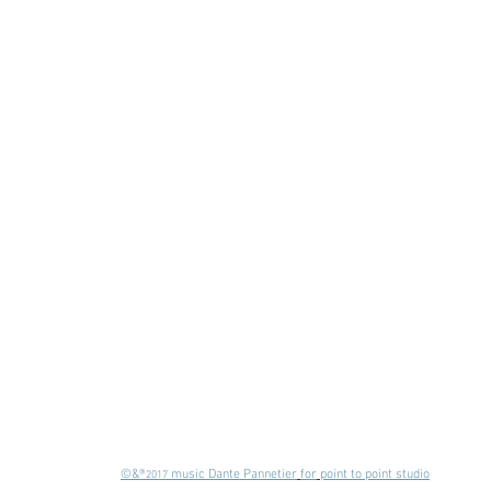
©&®
 music Dante Pannetier
for
point to point studio
2017