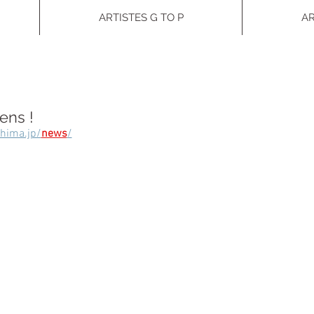
ARTISTES G TO P
AR
ens !
hima.jp/
news
/