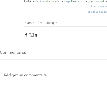
Links
> 
Radio
websinradio
 > 
Page
Fukushima open sound
 >
Pour une écou
for a musical lis
avenir
Art
Musique
Commentaires
Rédigez un commentaire...