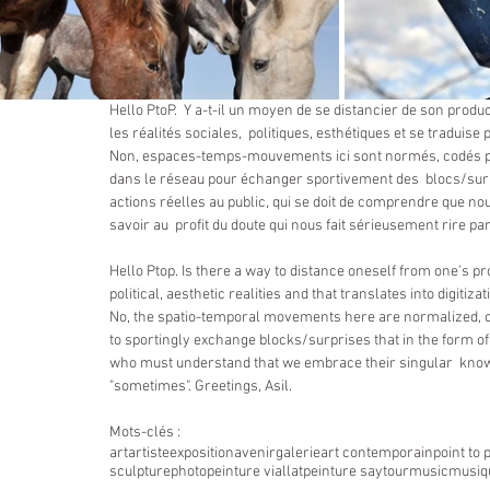
Hello PtoP.  Y a-t-il un moyen de se distancier de son produ
les réalités sociales,  politiques, esthétiques et se traduise
Non, espaces-temps-mouvements ici sont normés, codés par l
dans le réseau pour échanger sportivement des  blocs/surpr
actions réelles au public, qui se doit de comprendre que no
savoir au  profit du doute qui nous fait sérieusement rire parf
Hello Ptop. Is there a way to distance oneself from one's pr
political, aesthetic realities and that translates into digitizat
No, the spatio-temporal movements here are normalized, cod
to sportingly exchange blocks/surprises that in the form of 
who must understand that we embrace their singular  knowle
"sometimes". Greetings, Asil.
Mots-clés :
art
artiste
exposition
avenir
galerie
art contemporain
point to 
sculpture
photo
peinture viallat
peinture saytour
music
musiq