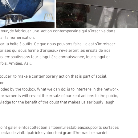
cteur, de fabriquer une  action contemporaine qui s’inscrive dans 
 par la numérisation.
a boîte à outils. Ce que nous pouvons faire :  c’est s’immiscer 
ises qui sous forme d’oripeaux révéleront les ersatz de nos  
us  emboutissons leur singulière connaissance, leur singulier 
ois. Amitiés, Asil.
oducer, to make a contemporary action that is part of social, 
ion.
ed by the toolbox. What we can do: is to interfere in the network 
ornaments will reveal the ersatz of our real actions to the public, 
dge for the benefit of the doubt that makes us seriously laugh  
point galerie
infos
collection art
peintures
tableaux
supports surfaces
ue
claude viallat
patrick syatour
toni grand
Thomas bernardet