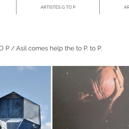
ARTISTES G TO P
AR
P / Asil comes help the to P. to P.