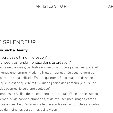
ARTISTES G TO P
AR
E SPLENDEUR
in Such a Beauty
a very basic thing in creation.”
 chose très fondamentale dans la création."
taine d’années, peut-être un peu plus. Et puis j’ai pensé qu’il était 
s devenue une femme. Madame Nielsen, qui est née sous le nom de 
rence et sa solitude. En tant qu’interprète travaillant dans de 
’elle est ce qu’elle fait : « Quand j’écris des romans, je suis une 
des poèmes, je suis une poétesse.".
choses : « Au lieu de me concentrer sur le fait d'être une artiste ou 
poèmes, ou de bonnes chansons, et de réaliser mes images et mes 
es autres. Ce qu’elle souhaite que son travail accomplisse, ajoute-
 ou du moins les personnes qui le vivent.