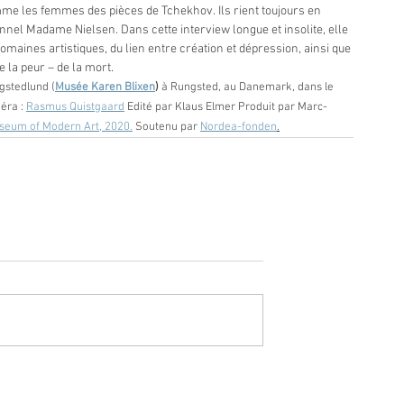
mme les femmes des pièces de Tchekhov. Ils rient toujours en 
onnel Madame Nielsen. Dans cette interview longue et insolite, elle 
omaines artistiques, du lien entre création et dépression, ainsi que 
de la peur – de la mort.
gstedlund (
Musée Karen Blixen
)
 à Rungsted, au Danemark, dans le 
éra : 
Rasmus Quistgaard
 Edité par Klaus Elmer Produit par Marc-
seum of Modern Art, 2020.
 Soutenu par 
Nordea-fonden
.