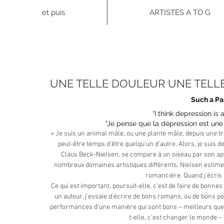
et puis
ARTISTES A TO G
UNE TELLE DOULEUR UNE TELL
Such a Pa
“I think depression is 
"Je pense que la dépression est une
« Je suis un animal mâle, ou une plante mâle, depuis une tren
peut-être temps d’être quelqu’un d’autre. Alors, je sui
Claus Beck-Nielsen, se compare à un oiseau par son appa
nombreux domaines artistiques différents, Nielsen estime qu
romancière. Quand j'écris 
Ce qui est important, poursuit-elle, c'est de faire de bonnes 
un auteur, j'essaie d'écrire de bons romans, ou de bons 
performances d'une manière qui sont bons – meilleurs que l
t-elle, c’est changer le monde –