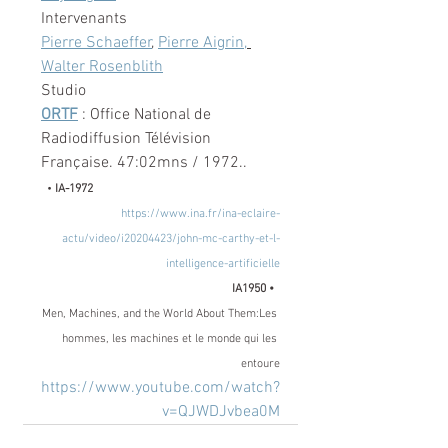
Intervenants
Pierre Schaeffer
, 
Pierre Aigrin,
Walter Rosenblith
Studio
ORTF
 : Office National de 
Radiodiffusion Télévision 
Française. 47:02mns / 1972..
  • 
IA-1972
https://www.ina.fr/ina-eclaire-
actu/video/i20204423/john-mc-carthy-et-l-
intelligence-artificielle
IA1950 •  
Men, Machines, and the World About Them:Les 
hommes, les machines et le monde qui les 
entoure
https://www.youtube.com/watch?
v=QJWDJvbea0M