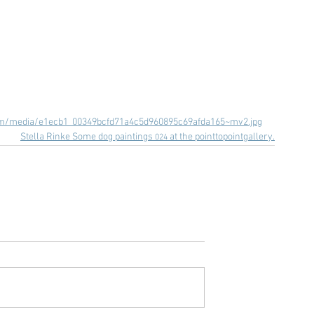
c.com/media/e1ecb1_00349bcfd71a4c5d960895c69afda165~mv2.jpg
Stella
 Rinke Some dog paintings 
at the pointtopointgallery.
024 