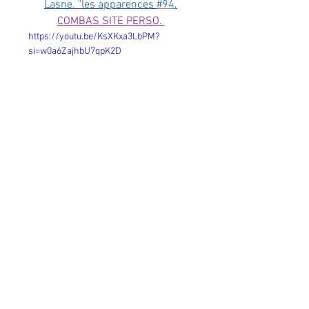
Lasne
. "les apparences 
#94
.
COMBAS SITE PERSO
. 
https://youtu.be/KsXKxa3LbPM?
si=w0a6ZajhbU7qpK2D
Robert Combas Michel Onfray
>>>>>>>> page suivante
Commentaires