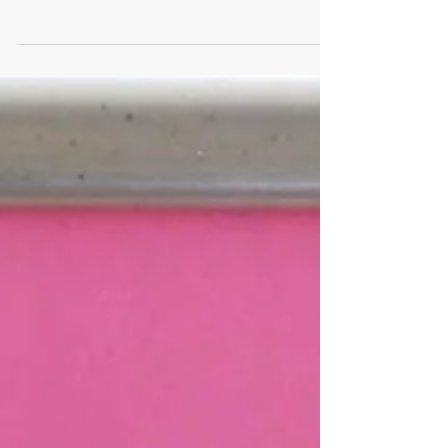
clous 2000/01. Collection privée. #PHAKHAOMAR
#contemporaryArt #Artiste #public