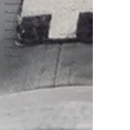
Exposition
Musique
Claude Viallat
avenir
voir-art
livres
Politique