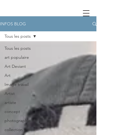
INFOS BLOG
Tous les posts
Tous les posts
art populaire
Art Deviant
Art
Image travail
Artist
artiste
concept
photographie
collection