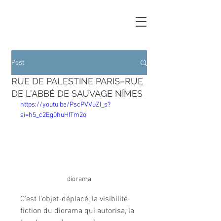
Post
RUE DE PALESTINE PARIS–RUE
DE L'ABBÉ DE SAUVAGE NÎMES
https://youtu.be/PscPVVuZI_s?
si=h5_c2Eg0huHITm2o
diorama
C'est l'objet-déplacé, la visibilité-
fiction du diorama qui autorisa, la 